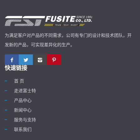
为满足客户对产品的不同需求，公司有专门的设计和技术团队，开
发新的产品，可实现差异化的生产。
快速链接
首 页
走进富士特
产品中心
新闻中心
服务与支持
联系我们